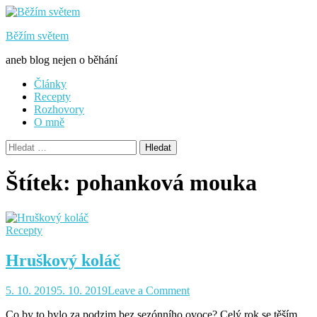
Skip
to
Běžím světem
content
aneb blog nejen o běhání
Články
Recepty
Rozhovory
O mně
Vyhledávání
Štítek:
pohanková mouka
Recepty
Hruškový koláč
on
5. 10. 2019
5. 10. 2019
Leave a Comment
Hruškový
Co by to bylo za podzim bez sezónního ovoce? Celý rok se těším,
koláč