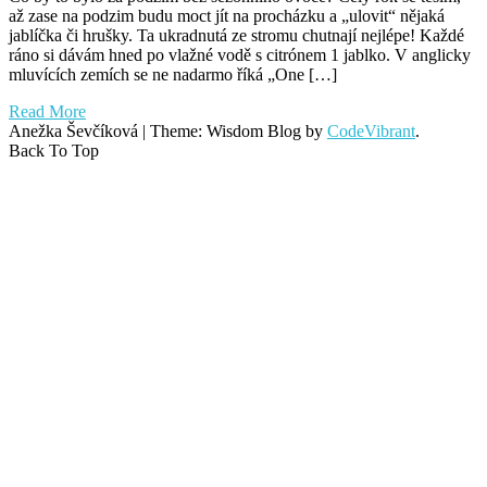
až zase na podzim budu moct jít na procházku a „ulovit“ nějaká
jablíčka či hrušky. Ta ukradnutá ze stromu chutnají nejlépe! Každé
ráno si dávám hned po vlažné vodě s citrónem 1 jablko. V anglicky
mluvících zemích se ne nadarmo říká „One […]
Read More
Anežka Ševčíková
|
Theme: Wisdom Blog by
CodeVibrant
.
Back To Top